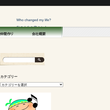
Who changed my life?
私の人生を変えた人
トップページ
横浜こぼれ話
私の人生を変えた人
俺にも一言！
寝太郎の目覚め
カテゴリー
親を偲ぶ
子供と生きる
面白い話・秘話
運命の不思議
山の声