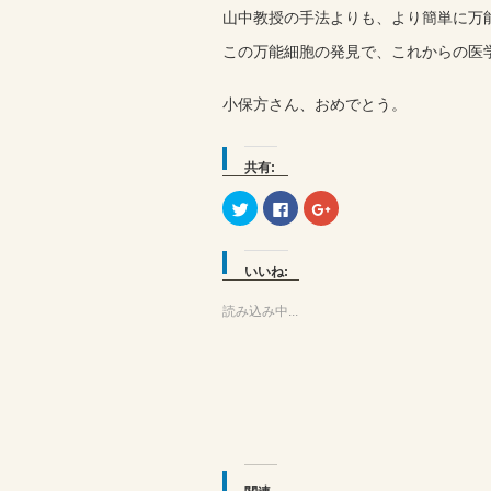
山中教授の手法よりも、より簡単に万
この万能細胞の発見で、これからの医
小保方さん、おめでとう。
共有:
ク
Facebook
ク
リ
で
リ
ッ
共
ッ
ク
有
ク
し
す
し
て
る
て
いいね:
Twitter
に
Google+
で
は
で
共
ク
共
読み込み中...
有
リ
有
(新
ッ
(新
し
ク
し
い
し
い
ウ
て
ウ
ィ
く
ィ
ン
だ
ン
ド
さ
ド
ウ
い
ウ
で
(新
で
開
し
開
き
い
き
ま
ウ
ま