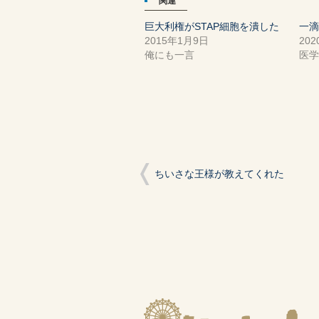
関連
す)
ィ
す)
ン
ド
巨大利権がSTAP細胞を潰した
一
ウ
で
2015年1月9日
20
開
き
俺にも一言
医
ま
す)
ちいさな王様が教えてくれた