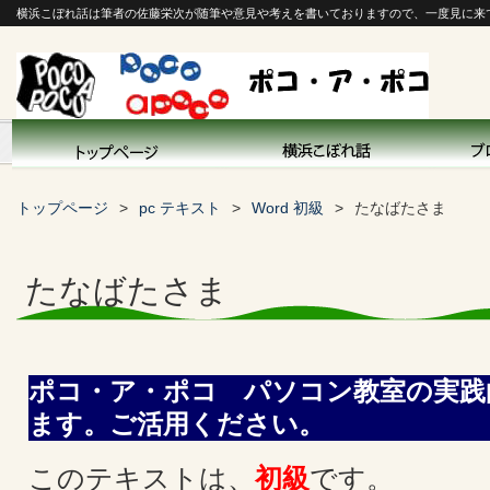
横浜こぼれ話は筆者の佐藤栄次が随筆や意見や考えを書いておりますので、一度見に来
トップページ
pc テキスト
Word 初級
たなばたさま
たなばたさま
ポコ・ア・ポコ パソコン教室の実践
ます。ご活用ください。
このテキストは、
初級
です。