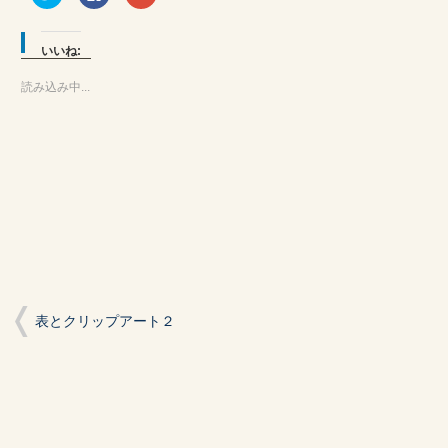
リ
で
リ
ッ
共
ッ
ク
有
ク
し
す
し
て
る
て
いいね:
Twitter
に
Google+
で
は
で
共
ク
共
読み込み中...
有
リ
有
(新
ッ
(新
し
ク
し
い
し
い
ウ
て
ウ
ィ
く
ィ
ン
だ
ン
ド
さ
ド
ウ
い
ウ
で
(新
で
開
し
開
き
い
き
ま
ウ
ま
す)
ィ
す)
ン
ド
ウ
で
開
表とクリップアート２
き
ま
す)