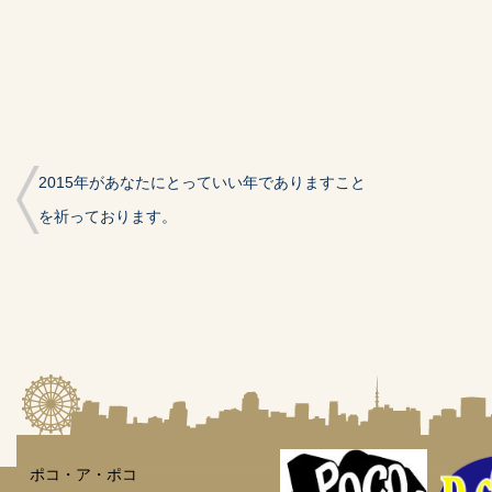
ィ
く
ィ
ン
だ
ン
ド
さ
ド
ウ
い
ウ
で
(新
で
開
し
開
き
い
き
ま
ウ
ま
す)
ィ
す)
ン
ド
ウ
で
開
2015年があなたにとっていい年でありますこと
き
ま
す)
を祈っております。
ポコ・ア・ポコ