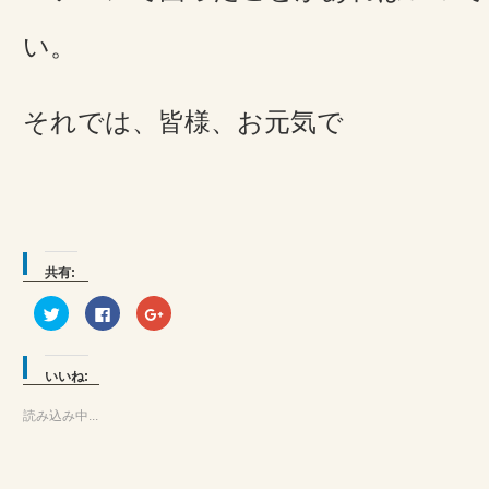
い。
それでは、皆様、お元気で
共有:
ク
Facebook
ク
リ
で
リ
ッ
共
ッ
ク
有
ク
し
す
し
て
る
て
いいね:
Twitter
に
Google+
で
は
で
共
ク
共
読み込み中...
有
リ
有
(新
ッ
(新
し
ク
し
い
し
い
ウ
て
ウ