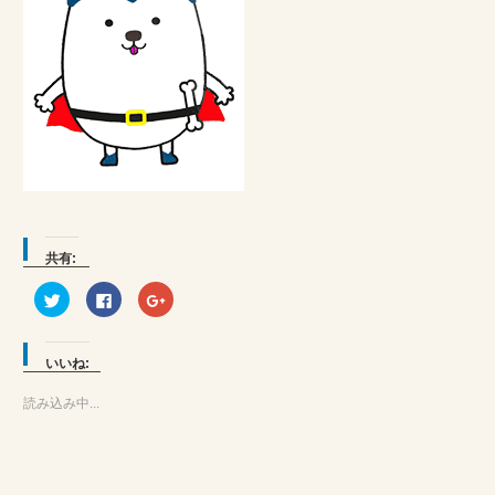
共有:
ク
Facebook
ク
リ
で
リ
ッ
共
ッ
ク
有
ク
し
す
し
て
る
て
いいね:
Twitter
に
Google+
で
は
で
共
ク
共
読み込み中...
有
リ
有
(新
ッ
(新
し
ク
し
い
し
い
ウ
て
ウ
ィ
く
ィ
ン
だ
ン