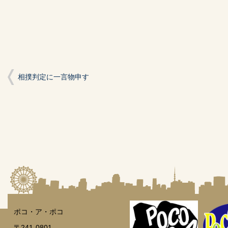
ド
さ
ド
ウ
い
ウ
で
(新
で
開
し
開
き
い
き
ま
ウ
ま
す)
ィ
す)
ン
ド
ウ
で
開
相撲判定に一言物申す
き
ま
す)
ポコ・ア・ポコ
〒241-0801