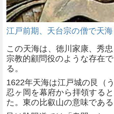
江戸前期、天台宗の僧で天海
この天海は、徳川家康、秀忠
宗教的顧問役のような存在で
る。
1622年天海は江戸城の艮
忍ヶ岡を幕府から拝領すると
た。東の比叡山の意味である