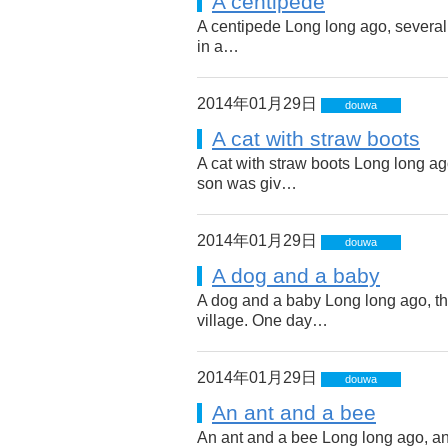
A centipede
A centipede Long long ago, several 
in a…
2014年01月29日
douwa
A cat with straw boots
A cat with straw boots Long long ag
son was giv…
2014年01月29日
douwa
A dog and a baby
A dog and a baby Long long ago, the
village. One day…
2014年01月29日
douwa
An ant and a bee
An ant and a bee Long long ago, an 