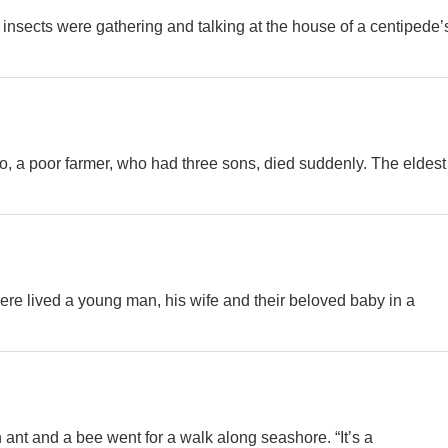
insects were gathering and talking at the house of a centipede’
o, a poor farmer, who had three sons, died suddenly. The eldest
re lived a young man, his wife and their beloved baby in a
ant and a bee went for a walk along seashore. “It’s a