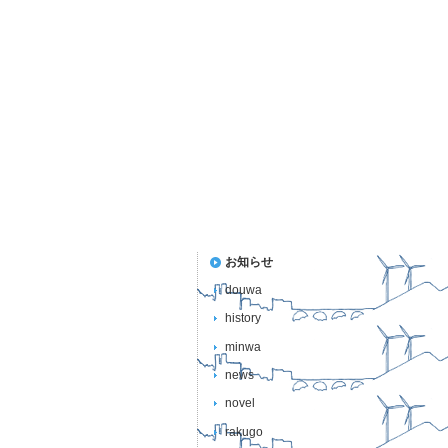
お知らせ
douwa
history
minwa
news
novel
rakugo