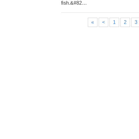
fish.&#82…
«
<
1
2
3