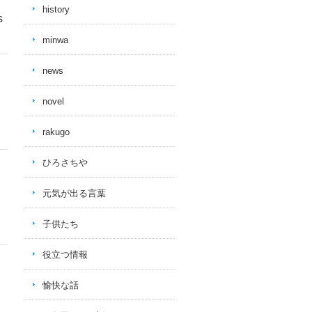
history
s
minwa
news
novel
rakugo
ひろさちや
元気が出る言葉
子供たち
役立つ情報
愉快な話