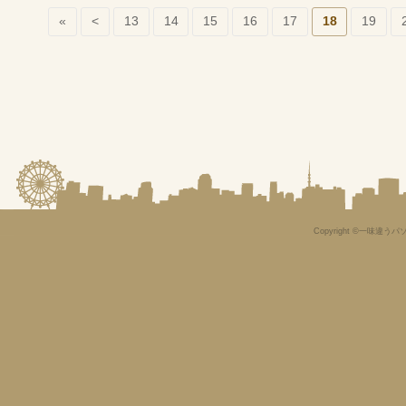
«
<
13
14
15
16
17
18
19
Copyright ©一味違うパソ