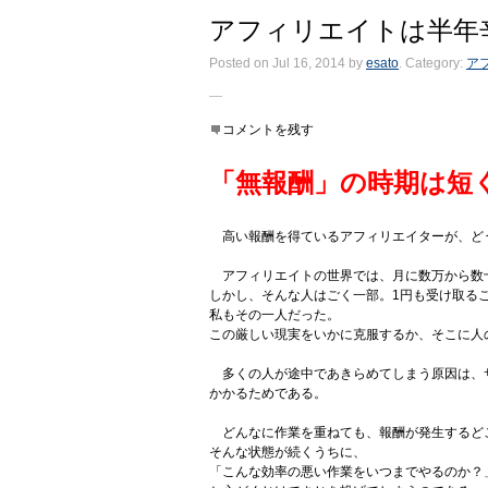
アフィリエイトは半年
Posted on Jul 16, 2014
by
esato
. Category:
ア
コメントを残す
「無報酬」の時期は短
高い報酬を得ているアフィリエイターが、ど
アフィリエイトの世界では、月に数万から数
しかし、そんな人はごく一部。1円も受け取る
私もその一人だった。
この厳しい現実をいかに克服するか、そこに人
多くの人が途中であきらめてしまう原因は、
かかるためである。
どんなに作業を重ねても、報酬が発生するど
そんな状態が続くうちに、
「こんな効率の悪い作業をいつまでやるのか？