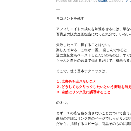
Posted on Jul 16, 2014
by
esato
. Category:
ア
コメントを残す
アフィリエイトの成功を加速させるには、単な
百貨店の販売企画担当になった気分で、いろい
失敗したって、損することはない。
楽しんでやる！これが一番。 楽しんでやると
逆に宣伝文もペーストしただけのものは、すぐ
ちゃんと自分の言葉で伝えるだけで、成果も変
そこで、使う基本テクニックは、
１. 広告色を出さないこと
２. どうしてもクリックしたいという衝動を与
３. 自然にリンク先に誘導すること
の３つ。
まず、１の広告色を出さないことについて言う
商品の詳細はリンク先のページでしっかりと説
だから、掲載するコピーは、商品そのものに興