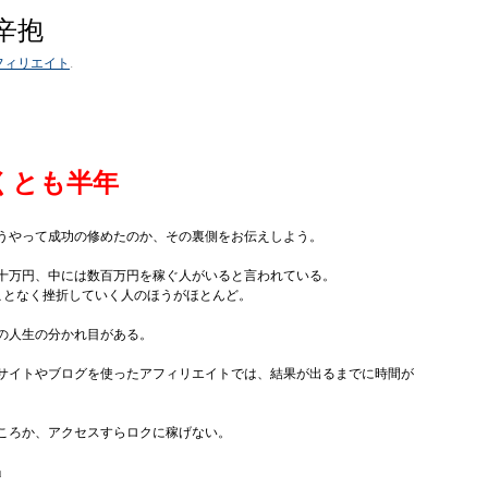
辛抱
フィリエイト
.
くとも半年
うやって成功の修めたのか、その裏側をお伝えしよう。
十万円、中には数百万円を稼ぐ人がいると言われている。
ことなく挫折していく人のほうがほとんど。
の人生の分かれ目がある。
サイトやブログを使ったアフィリエイトでは、結果が出るまでに時間が
ころか、アクセスすらロクに稼げない。
」