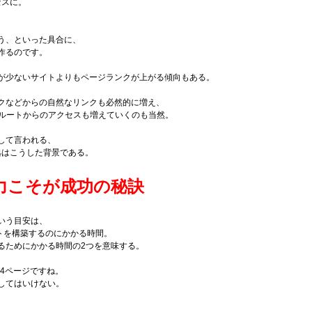
セスに。
う、といった具合に、
作るのです。
が少ないサイトよりもページランクが上がる傾向もある。
クなどからの自然なリンクも必然的に増え、
たルートからのアクセスも増えていくのも当然。
して言われる、
根拠はこうした背景である。
力こそが成功の秘訣
いう目安は、
トを構築するのにかかる時間。
るためにかかる時間の2つを意味する。
4ページですね。
してはいけない。