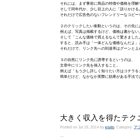
それには、まず事前に商品の特徴や価格を理解
そして同年代か、少し目上の人に「語りかける
それだけで広告色のないフレンドリーなコピー
２のクリックしたい衝動というのは、その先に
例えば、写真は掲載するけど、価格は書かない
そして「こんな価格で買えるなんて驚きました
すると、読み手は「一体どんな価格なんだよ」
それだけで、リンク先への到達率はグーンと上
３の自然にリンク先に誘導するというのは、
文章中にリンク先を挿入すること。
例えば「もう少し詳しく知りたい方はコチラを
簡単だけど、なかなか実際に効果がある手法で
大きく収入を得たテク
Posted on Jul 16, 2014
by
esato
. Category:
ア