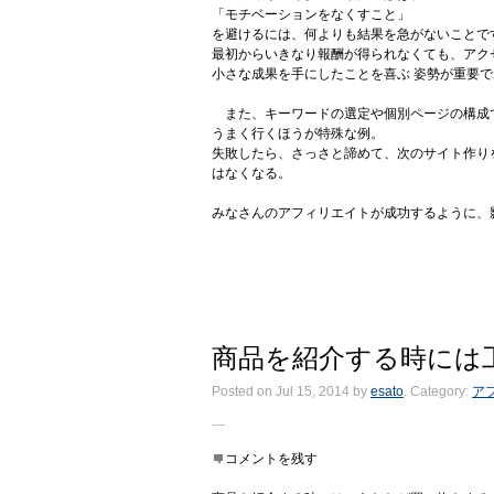
「モチベーションをなくすこと」
を避けるには、何よりも結果を急がないことで
最初からいきなり報酬が得られなくても、アク
小さな成果を手にしたことを喜ぶ 姿勢が重要
また、キーワードの選定や個別ページの構成
うまく行くほうが特殊な例。
失敗したら、さっさと諦めて、次のサイト作り
はなくなる。
みなさんのアフィリエイトが成功するように、
商品を紹介する時には
Posted on Jul 15, 2014
by
esato
. Category:
ア
コメントを残す