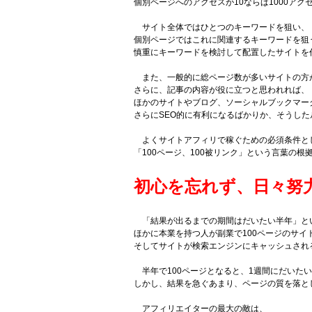
個別ページへのアクセスが10ならば1000アク
サイト全体ではひとつのキーワードを狙い、
個別ページではこれに関連するキーワードを狙
慎重にキーワードを検討して配置したサイトを
また、一般的に総ページ数が多いサイトの方
さらに、記事の内容が役に立つと思われれば、
ほかのサイトやブログ、ソーシャルブックマー
さらにSEO的に有利になるばかりか、そうし
よくサイトアフィリで稼ぐための必須条件と
「100ページ、100被リンク」という言葉の
初心を忘れず、日々努
「結果が出るまでの期間はだいたい半年」と
ほかに本業を持つ人が副業で100ページのサイ
そしてサイトが検索エンジンにキャッシュされ
半年で100ページとなると、1週間にだいたい
しかし、結果を急ぐあまり、ページの質を落と
アフィリエイターの最大の敵は、