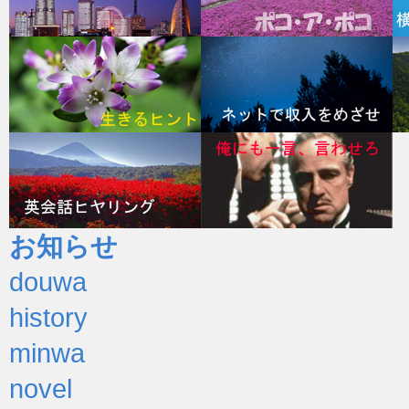
お知らせ
douwa
history
minwa
novel