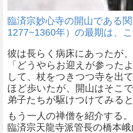
臨済宗妙心寺の開山である関
1277~1360年）の最期は
彼は長らく病床にあったが、
「どうやらお迎えが参った
して、杖をつきつつ寺を出て
ほど歩いたが、開山はそこ
弟子たちが駆けつけてみる
もう一人の禅僧を紹介する。
臨済宗天龍寺派管長の橋本峨山