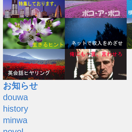
お知らせ
douwa
history
minwa
novel