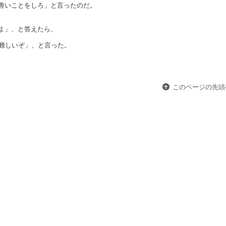
善いことをしろ」と言ったのだ。
よ」、と答えたら、
て難しいぞ」、と言った。
このページの先頭