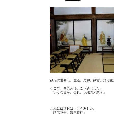
政治の世界は、左遷、失脚、馘首、詰め腹
そこで、白楽天は、こう質問した。
「いかなるか、是れ、仏法の大意？」
これには道林は、こう返した。
「諸悪莫作、衆善奉行」