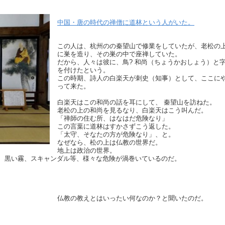
中国・唐の時代の禅僧に道林という人がいた。
この人は、杭州のの秦望山で修業をしていたが、老松の
に巣を造り、その巣の中で座禅していた。
だから、人々は彼に、鳥? 和尚（ちょうかおしょう）と
を付けたという。
この時期、詩人の白楽天が刺史（知事）として、ここに
って来た。
白楽天はこの和尚の話を耳にして、 秦望山を訪ねた。
老松の上の和尚を見るなり、白楽天はこう叫んだ。
「禅師の住む所、はなはだ危険なり」
この言葉に道林はすかさずこう返した。
「太守、そなたの方が危険なり」、と。
なぜなら、松の上は仏教の世界だ。
地上は政治の世界。
、黒い霧、スキャンダル等、様々な危険が渦巻いているのだ。
仏教の教えとはいったい何なのか？と聞いたのだ。