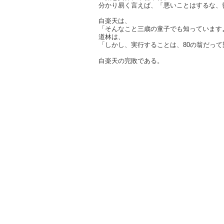
分かり易く言えば、「悪いことはするな、
白楽天は、
「そんなこと三歳の童子でも知っています
道林は、
「しかし、実行することは、80の翁だっ
白楽天の完敗である。