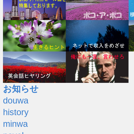
お知らせ
douwa
history
minwa