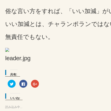
俗な言い方をすれば、「いい加減」が
いい加減とは、チャランポランではな
無責任でもない。
共有:
ク
Facebook
ク
リ
で
リ
ッ
共
ッ
ク
有
ク
し
す
し
て
る
て
いいね:
Twitter
に
Google+
で
は
で
共
ク
共
読み込み中...
有
リ
有