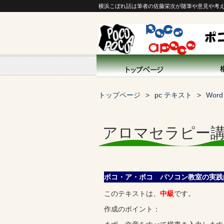
横浜こぼれ話は筆者の佐藤栄次が随筆や意見や考
トップページ
pc テキスト
Wor
アロマセラピー
ポコ・ア・ポコ パソコン教室の実践
このテキストは、
中級
です。
作成のポイント：