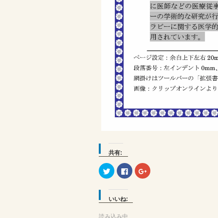
共有:
ク
Facebook
ク
リ
で
リ
ッ
共
ッ
ク
有
ク
し
す
し
て
る
て
いいね:
Twitter
に
Google+
で
は
で
共
ク
共
読み込み中...