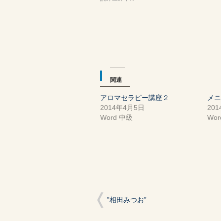
有
リ
有
(新
ッ
(新
し
ク
し
い
し
い
ウ
て
ウ
ィ
く
ィ
ン
だ
ン
ド
さ
ド
ウ
い
ウ
で
(新
で
開
し
開
き
い
き
ま
ウ
ま
関連
す)
ィ
す)
ン
ド
アロマセラピー講座２
メ
ウ
で
2014年4月5日
20
開
き
Word 中級
Wo
ま
す)
”相田みつお”