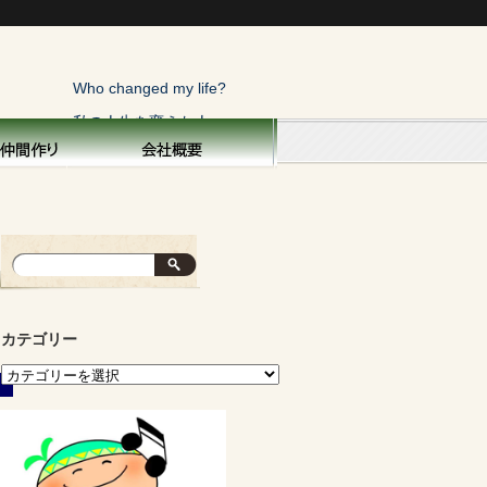
Who changed my life?
私の人生を変えた人
トップページ
横浜こぼれ話
私の人生を変えた人
俺にも一言！
寝太郎の目覚め
カテゴリー
親を偲ぶ
子供と生きる
面白い話・秘話
運命の不思議
山の声