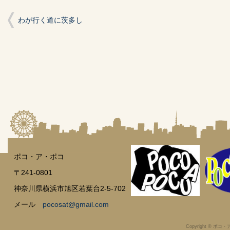
ウ
で
開
わが行く道に茨多し
き
ま
す)
ポコ・ア・ポコ
〒241-0801
神奈川県横浜市旭区若葉台2-5-702
メール
pocosat@gmail.com
Copyright © ポコ・