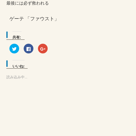
最後には必ず救われる
ゲーテ 「ファウスト」
共有:
ク
Facebook
ク
リ
で
リ
ッ
共
ッ
ク
有
ク
し
す
し
て
る
て
いいね:
Twitter
に
Google+
で
は
で
共
ク
共
読み込み中...
有
リ
有
(新
ッ
(新
し
ク
し
い
し
い
ウ
て
ウ
ィ
く
ィ
ン
だ
ン
ド
さ
ド
ウ
い
ウ
で
(新
で
開
し
開
き
い
き
ま
ウ
ま
す)
ィ
す)
ン
ド