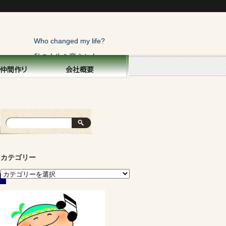
Who changed my life?
私の人生を変えた人
トップページ
横浜こぼれ話
私の人生を変えた人
俺にも一言！
寝太郎の目覚め
カテゴリー
親を偲ぶ
子供と生きる
面白い話・秘話
運命の不思議
山の声