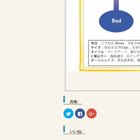
共有:
ク
Facebook
ク
リ
で
リ
ッ
共
ッ
ク
有
ク
し
す
し
て
る
て
いいね:
Twitter
に
Google+
で
は
で