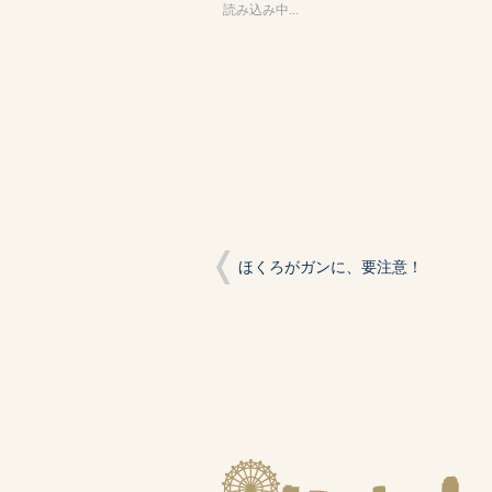
共
ク
共
読み込み中...
有
リ
有
(新
ッ
(新
し
ク
し
い
し
い
ウ
て
ウ
ィ
く
ィ
ン
だ
ン
ド
さ
ド
ウ
い
ウ
で
(新
で
開
し
開
き
い
き
ま
ウ
ま
す)
ィ
す)
ン
ド
ウ
で
開
ほくろがガンに、要注意！
き
ま
す)