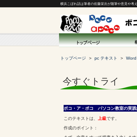
横浜こぼれ話は筆者の佐藤栄次が随筆や意見や考
トップページ
pc テキスト
Wor
今すぐトライ
ポコ・ア・ポコ パソコン教室の実践
このテキストは、
上級
です。
作成のポイント：