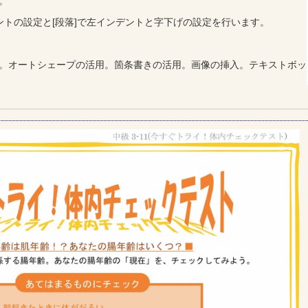
。
ントの設定と[段落]で左インデントと字下げの設定を行います。
。オートシェープの活用。箇条書きの活用。画像の挿入。テキストボッ