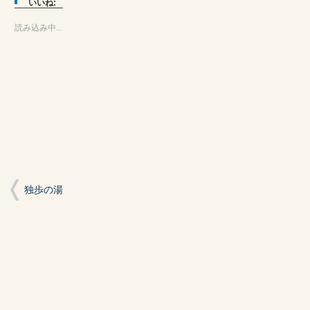
て
る
て
いいね:
Twitter
に
Google+
で
は
で
共
ク
共
読み込み中...
有
リ
有
(新
ッ
(新
し
ク
し
い
し
い
ウ
て
ウ
ィ
く
ィ
ン
だ
ン
ド
さ
ド
ウ
い
ウ
で
(新
で
開
し
開
き
い
き
ま
ウ
ま
す)
ィ
す)
ン
ド
ウ
で
開
独歩の湯
き
ま
す)