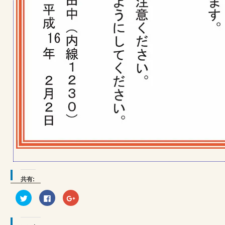
共有:
ク
Facebook
ク
リ
で
リ
ッ
共
ッ
ク
有
ク
し
す
し