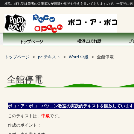
横浜こぼれ話は筆者の佐藤栄次が随筆や意見や考えを書いておりますので、一度見に来
トップページ
pc テキスト
Word 中級
全館停電
全館停電
ポコ・ア・ポコ パソコン教室の実践的テキストを開放しています
このテキストは、
中級
です。
作成のポイント：