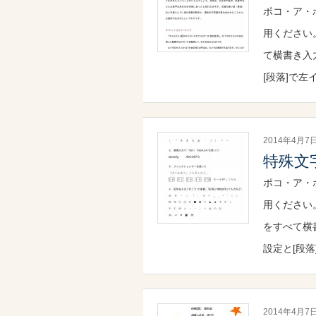
ポコ・ア・
用ください
て横書き入
[段落]で左
2014年4月7
特殊文
ポコ・ア・
用ください
をすべて横
設定と[段落
2014年4月7