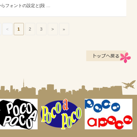
からフォントの設定と[段 …
<
1
2
3
>
»