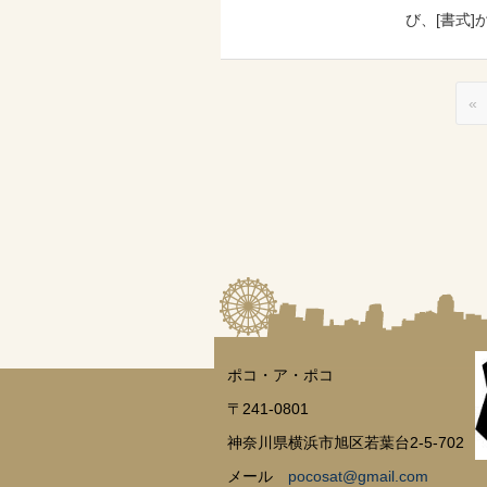
び、[書式]
«
ポコ・ア・ポコ
〒241-0801
神奈川県横浜市旭区若葉台2-5-702
メール
pocosat@gmail.com