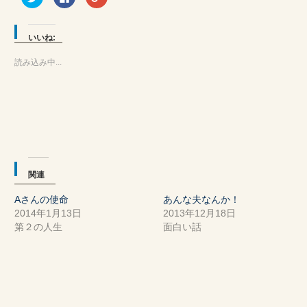
リ
で
リ
ッ
共
ッ
ク
有
ク
し
す
し
て
る
て
いいね:
Twitter
に
Google+
で
は
で
共
ク
共
読み込み中...
有
リ
有
(新
ッ
(新
し
ク
し
い
し
い
ウ
て
ウ
ィ
く
ィ
ン
だ
ン
ド
さ
ド
ウ
い
ウ
で
(新
で
開
し
開
き
い
き
ま
ウ
ま
関連
す)
ィ
す)
ン
ド
Aさんの使命
あんな夫なんか！
ウ
で
2014年1月13日
2013年12月18日
開
き
第２の人生
面白い話
ま
す)