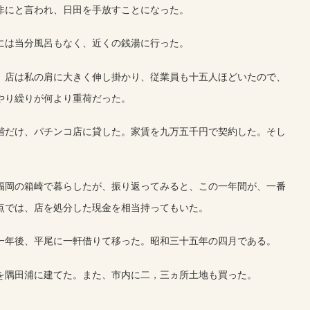
非にと言われ、日田を手放すことになった。
には当分風呂もなく、近くの銭湯に行った。
、店は私の肩に大きく伸し掛かり、従業員も十五人ほどいたので、
やり繰りが何より重荷だった。
階だけ、パチンコ店に貸した。家賃を九万五千円で契約した。そし
福岡の箱崎で暮らしたが、振り返ってみると、この一年間が、一番
点では、店を処分した現金を相当持ってもいた。
一年後、平尾に一軒借りて移った。昭和三十五年の四月である。
を隅田浦に建てた。また、市内に二，三ヵ所土地も買った。