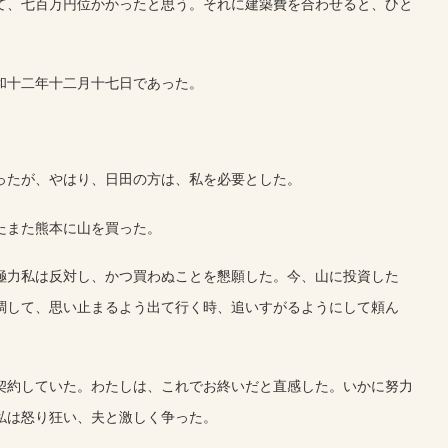
て、七百万円位かかったと思う。それに建築費を合わせると、ひと
和十二年十二月十七日であった。
ったが、やはり、日田の方は、私を必要とした。
たまた熊本に山を買った。
極力私は反対し、かつ買わぬことを懇願した。今、山に投資した
調して、思い止まるよう出て行く時、追いすがるようにして頼ん
契約していた。わたしは、これでお終いだと直感した。いかに努力
私は怒り狂い、夫と激しく争った。