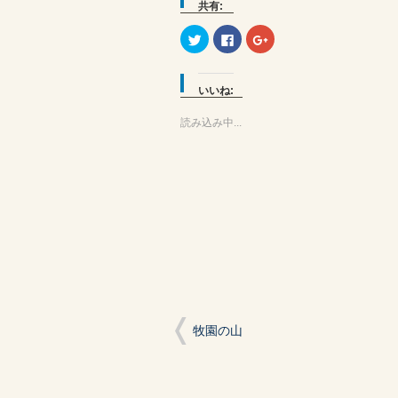
共有:
ク
Facebook
ク
リ
で
リ
ッ
共
ッ
ク
有
ク
し
す
し
て
る
て
いいね:
Twitter
に
Google+
で
は
で
共
ク
共
読み込み中...
有
リ
有
(新
ッ
(新
し
ク
し
い
し
い
ウ
て
ウ
ィ
く
ィ
ン
だ
ン
ド
さ
ド
ウ
い
ウ
で
(新
で
開
し
開
き
い
き
ま
ウ
ま
す)
ィ
す)
ン
ド
ウ
で
開
牧園の山
き
ま
す)