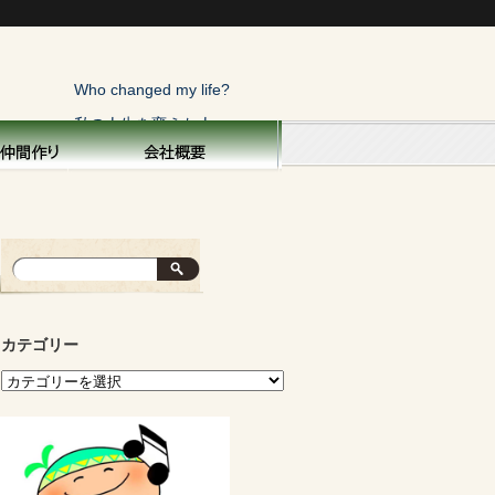
Who changed my life?
私の人生を変えた人
トップページ
横浜こぼれ話
私の人生を変えた人
俺にも一言！
寝太郎の目覚め
カテゴリー
親を偲ぶ
子供と生きる
面白い話・秘話
運命の不思議
山の声