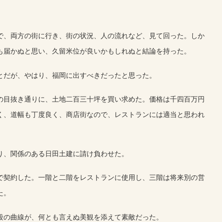
で、両方の街に行き、街の状況、人の流れなど、見て回った。しか
も届かぬと思い、久留米位が良いかもしれぬと結論を持った。
とだが、やはり、福岡に出すべきだったと思った。
の目抜き通りに、土地二百三十坪を買い求めた。価格は千四百万円
く、道幅も丁度良く、商店街なので、レストランには適当と思われ
り、関係のある日田土建に請け負わせた。
で契約した。一階と二階をレストランに使用し、三階は将来別の営
た。
段の曲線が、何とも言えぬ美観を添えて素敵だった。