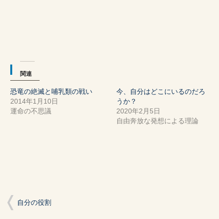
(新
ッ
(新
し
ク
し
い
し
い
ウ
て
ウ
ィ
く
ィ
ン
だ
ン
ド
さ
ド
ウ
い
ウ
で
(新
で
開
し
開
き
い
き
ま
ウ
ま
関連
す)
ィ
す)
ン
ド
恐竜の絶滅と哺乳類の戦い
今、自分はどこにいるのだろ
ウ
で
2014年1月10日
うか？
開
き
運命の不思議
2020年2月5日
ま
自由奔放な発想による理論
す)
自分の役割