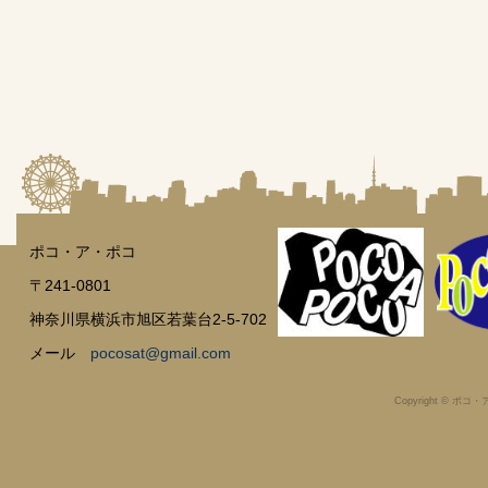
ポコ・ア・ポコ
〒241-0801
神奈川県横浜市旭区若葉台2-5-702
メール
pocosat@gmail.com
Copyright © ポコ・