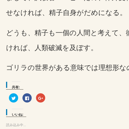
せなければ、精子自身がだめになる。
どうも、精子も一個の人間と考えて、
ければ、人類破滅を及ぼす。
ゴリラの世界がある意味では理想形な
共有:
ク
Facebook
ク
リ
で
リ
ッ
共
ッ
ク
有
ク
し
す
し
て
る
て
いいね:
Twitter
に
Google+
で
は
で
共
ク
共
読み込み中...
有
リ
有