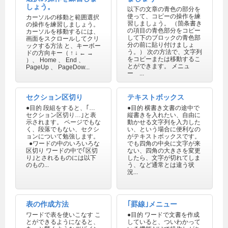
しょう。
以下の文章の青色の部分を
使って、コピーの操作を練
カーソルの移動と範囲選択
習しましょう。 （箇条書き
の操作を練習しましょう。
の項目の青色部分をコピー
カーソルを移動するには、
して下のブロックの青色部
画面をスクロールしてクリ
分の前に貼り付けましょ
ックする方法 と、キーボー
う。） 次の方法で、文字列
ドの方向キー（ ↑ ↓ ← →
をコピーまたは移動するこ
）、 Home 、 End 、
とができます。 メニュ
PageUp 、 PageDow...
ー ...
セクション区切り
テキストボックス
●目的 段組をすると、｢…
●目的 横書き文書の途中で
セクション区切り…｣と表
縦書きを入れたい、自由に
示されます。 ページでもな
動かせる文字列を入力した
く、段落でもない、セクシ
い、という場合に便利なの
ョンについて勉強します。
がテキストボックスです。
●ワードの中のいろいろな
でも四角の中央に文字が来
区切り ワードの中で｢区切
ない、四角の大きさを変更
り｣とされるものには以下
したら、文字が切れてしま
のもの...
う、など通常とは違う状
況...
表の作成方法
｢罫線｣メニュー
ワードで表を使いこなす こ
●目的 ワードで文書を作成
とができるようになると、
していると、ついわかって