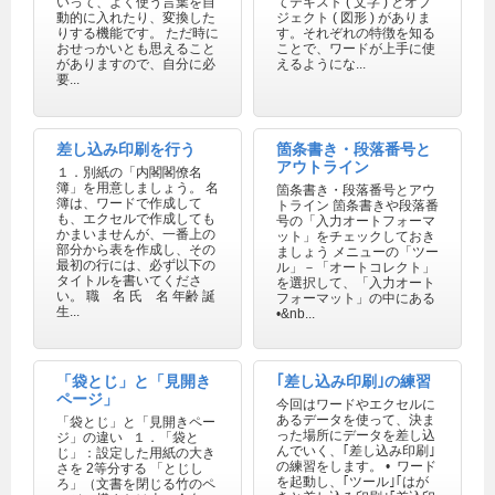
いって、よく使う言葉を自
てテキスト ( 文字 ) とオブ
動的に入れたり、変換した
ジェクト ( 図形 ) がありま
りする機能です。 ただ時に
す。それぞれの特徴を知る
おせっかいとも思えること
ことで、ワードが上手に使
がありますので、自分に必
えるようにな...
要...
差し込み印刷を行う
箇条書き・段落番号と
アウトライン
１．別紙の「内閣閣僚名
簿」を用意しましょう。 名
箇条書き・段落番号とアウ
簿は、ワードで作成して
トライン 箇条書きや段落番
も、エクセルで作成しても
号の「入力オートフォーマ
かまいませんが、一番上の
ット」をチェックしておき
部分から表を作成し、その
ましょう メニューの「ツー
最初の行には、必ず以下の
ル」－「オートコレクト」
タイトルを書いてくださ
を選択して、「入力オート
い。 職 名 氏 名 年齢 誕
フォーマット」の中にある
生...
•&nb...
「袋とじ」と「見開き
｢差し込み印刷｣の練習
ページ」
今回はワードやエクセルに
あるデータを使って、決ま
「袋とじ」と「見開きペー
った場所にデータを差し込
ジ」の違い １．「袋と
んでいく、｢差し込み印刷｣
じ」：設定した用紙の大き
の練習をします。 • ワード
さを 2等分する 「とじし
を起動し、｢ツール｣｢はが
ろ」（文書を閉じる竹のペ