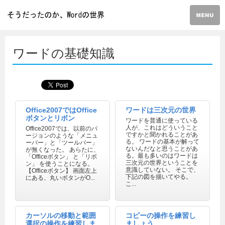
ワードの基礎知識
Office2007ではOffice
ワードは三次元の世界
ボタンとリボン
ワードを普通に使っている
人が、これはどういうこと
Office2007では、以前のバ
ですかと聞かれることがあ
ージョンのような「メニュ
る。 ワードの基本が解って
ーバー」と「ツールバー」
ないんだなと思うことがあ
が無くなった。 あらたに、
る。最も多いのはワードは
「Officeボタン」 と「リボ
三次元の世界ということを
ン」 を使うことになる。
意識していない。 そこで、
【Officeボタン】 画面左上
下記の図を描いてやる。
にある、丸いボタンがO...
こ...
カーソルの移動と範囲
コピーの操作を練習し
選択の操作を練習しま
ましょう