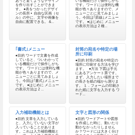
あっと驚くようなデザイン
いる機能だけで操作しがち
を作り出すことができま
です。ワードには便利な機
す。 ●表をつかったデザイ
能が色々ありますので、メ
ンの長所 • 自由な区画（セ
ニューごとに見てみましょ
ル）の中に、文字や画像を
う。今回は｢罫線｣メニュー
自由に配置できる。 &...
です。 ●はじめに メニュー
の表示方法は 2 種...
｢書式｣メニュー
封筒の宛名や特定の場
所に印刷
●目的 ワードで文書を作成
していると、ついわかって
●目的 封筒の宛名や特定の
いる機能だけで操作しがち
場所に印刷する方法を学び
です。 ワードには便利な機
ます。 ●方法 下図は手元
能が色々ありますので、メ
にあるアンケート票です。
ニューごとに見てみましょ
まず、入力したい場所まで
う。今回は｢書式｣メニュー
の長さを紙の端から測りま
です。 ●はじめに メニュー
す。 １．フォームの印刷さ
の表示方法は 2 ...
れた紙に文字を入力する ワ
ード...
入力補助機能とは
文字と図形の関係
●目的 文章を入力している
●目的 ワードアートや図形
と、入力していない文字が
を作成した時に、動いたり
入っていることがありま
動かなかったりしません
す。これは入力補助機能と
か？ワードには大きく分け