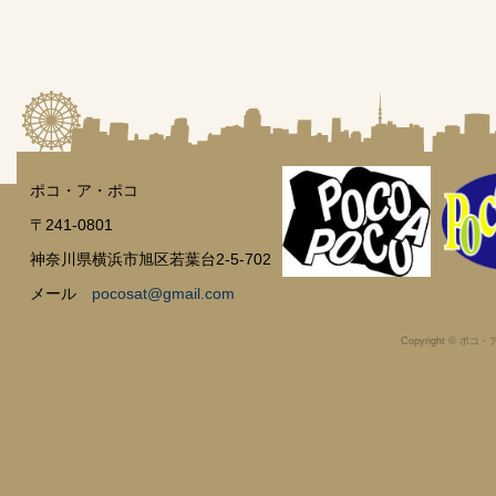
ポコ・ア・ポコ
〒241-0801
神奈川県横浜市旭区若葉台2-5-702
メール
pocosat@gmail.com
Copyright © ポコ・