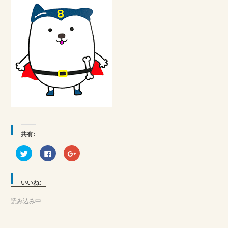
共有:
ク
Facebook
ク
リ
で
リ
ッ
共
ッ
ク
有
ク
し
す
し
て
る
て
いいね:
Twitter
に
Google+
で
は
で
共
ク
共
読み込み中...
有
リ
有
(新
ッ
(新
し
ク
し
い
し
い