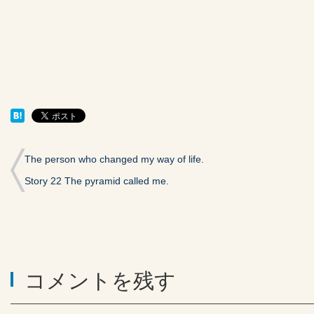
ウ
て
ウ
ィ
く
ィ
ン
だ
ン
ド
さ
ド
ウ
い
ウ
で
(新
で
開
し
開
き
い
き
ま
ウ
ま
す)
ィ
す)
ン
ド
ウ
で
開
き
ま
す)
The person who changed my way of life.
Story 22 The pyramid called me.
コメントを残す