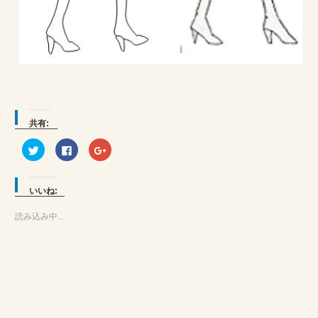
共有:
ク
Facebook
ク
リ
で
リ
ッ
共
ッ
ク
有
ク
し
す
し
て
る
て
いいね:
Twitter
に
Google+
で
は
で
共
ク
共
読み込み中...
有
リ
有
(新
ッ
(新
し
ク
し
い
し
い
ウ
て
ウ
ィ
く
ィ
ン
だ
ン
ド
さ
ド
ウ
い
ウ
で
(新
で
開
し
開
き
い
き