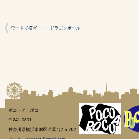
ま
ウ
ま
す)
ィ
す)
ン
ド
ウ
で
開
ワードで模写・・・ドラゴンボール
き
ま
す)
ポコ・ア・ポコ
〒241-0801
神奈川県横浜市旭区若葉台2-5-702