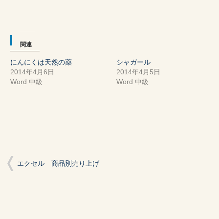
ン
だ
ン
ド
さ
ド
ウ
い
ウ
で
(新
で
開
し
開
き
い
き
ま
ウ
ま
関連
す)
ィ
す)
ン
ド
にんにくは天然の薬
シャガール
ウ
で
2014年4月6日
2014年4月5日
開
き
Word 中級
Word 中級
ま
す)
エクセル 商品別売り上げ