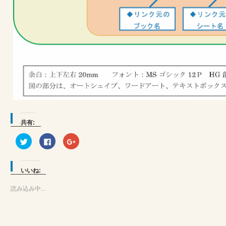
共有:
ク
Facebook
ク
リ
で
リ
ッ
共
ッ
ク
有
ク
し
す
し
て
る
て
いいね:
Twitter
に
Google+
で
は
で
共
ク
共
読み込み中...
有
リ
有
(新
ッ
(新
し
ク
し
い
し
い
ウ
て
ウ
ィ
く
ィ