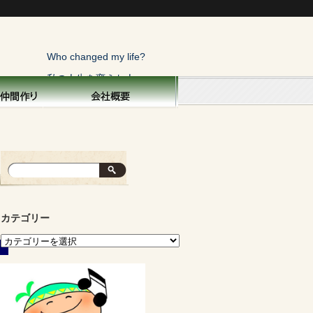
Who changed my life?
私の人生を変えた人
トップページ
横浜こぼれ話
私の人生を変えた人
俺にも一言！
寝太郎の目覚め
カテゴリー
親を偲ぶ
子供と生きる
面白い話・秘話
運命の不思議
山の声