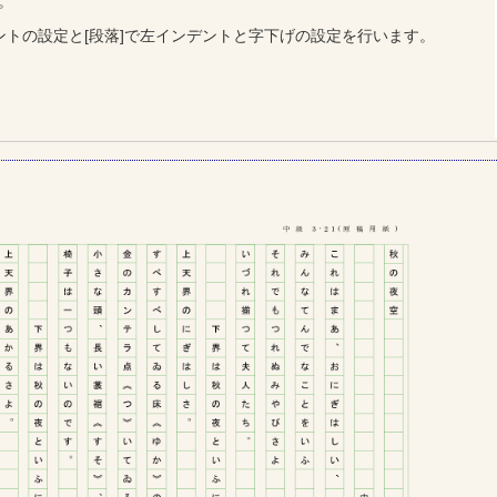
。
ントの設定と[段落]で左インデントと字下げの設定を行います。