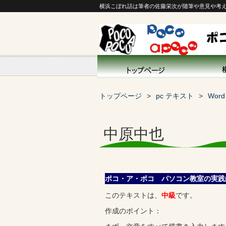
横浜こぼれ話は筆者の佐藤栄次が随筆や意見や考
トップページ
pc テキスト
Wor
中原中也
ポコ・ア・ポコ パソコン教室の実践
このテキストは、
中級
です。
作成のポイント：