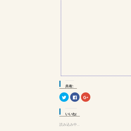
共有:
ク
Facebook
ク
リ
で
リ
ッ
共
ッ
ク
有
ク
し
す
し
て
る
て
いいね:
Twitter
に
Google+
で
は
で
共
ク
共
読み込み中...
有
リ
有