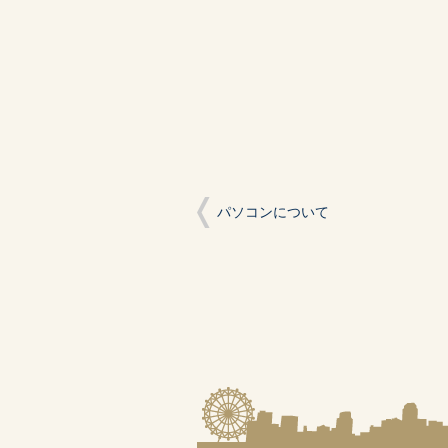
(新
ッ
(新
し
ク
し
い
し
い
ウ
て
ウ
ィ
く
ィ
ン
だ
ン
ド
さ
ド
ウ
い
ウ
で
(新
で
開
し
開
き
い
き
ま
ウ
ま
す)
ィ
す)
ン
ド
ウ
で
開
パソコンについて
き
ま
す)