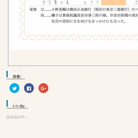
共有:
ク
Facebook
ク
リ
で
リ
ッ
共
ッ
ク
有
ク
し
す
し
て
る
て
いいね:
Twitter
に
Google+
で
は
で
共
ク
共
読み込み中...
有
リ
有
(新
ッ
(新
し
ク
し
い
し
い
ウ
て
ウ