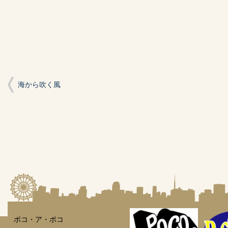
ィ
く
ィ
ン
だ
ン
ド
さ
ド
ウ
い
ウ
で
(新
で
開
し
開
き
い
き
ま
ウ
ま
す)
ィ
す)
ン
ド
ウ
で
開
海から吹く風
き
ま
す)
ポコ・ア・ポコ