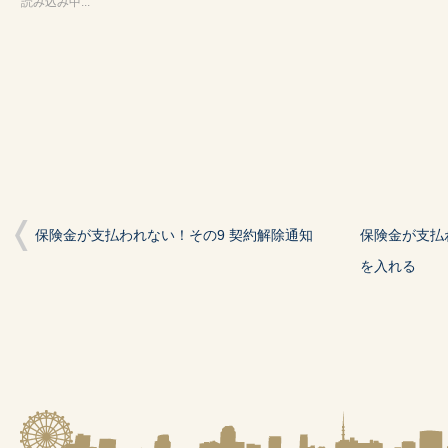
共
ク
共
読み込み中...
有
リ
有
(新
ッ
(新
し
ク
し
い
し
い
ウ
て
ウ
ィ
く
ィ
ン
だ
ン
ド
さ
ド
ウ
い
ウ
で
(新
で
開
し
開
き
い
き
ま
ウ
ま
す)
ィ
す)
ン
ド
ウ
で
開
保険金が支払われない！その9 契約解除通知
保険金が支払
き
ま
す)
を入れる