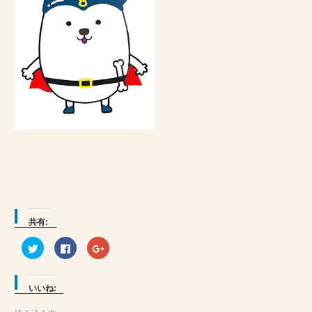
共有:
ク
Facebook
ク
リ
で
リ
ッ
共
ッ
ク
有
ク
し
す
し
て
る
て
いいね:
Twitter
に
Google+
で
は
で