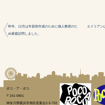
開
し
開
き
い
き
ま
ウ
ま
す)
ィ
す)
ン
ド
ウ
で
開
昨年、12月は年賀状作成のために個人教授のた
エイリアン
き
ま
す)
め家庭訪問しました。
ポコ・ア・ポコ
〒241-0801
神奈川県横浜市旭区若葉台2-5-702