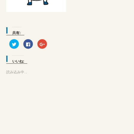
共有:
ク
Facebook
ク
リ
で
リ
ッ
共
ッ
ク
有
ク
し
す
し
て
る
て
いいね:
Twitter
に
Google+
で
は
で
共
ク
共
読み込み中...
有
リ
有
(新
ッ
(新
し
ク
し
い
し
い
ウ
て
ウ
ィ
く
ィ
ン
だ
ン
ド
さ
ド
ウ
い
ウ
で
(新
で
開
し
開
き
い
き
ま
ウ
ま
す)
ィ
す)
ン
ド
ウ