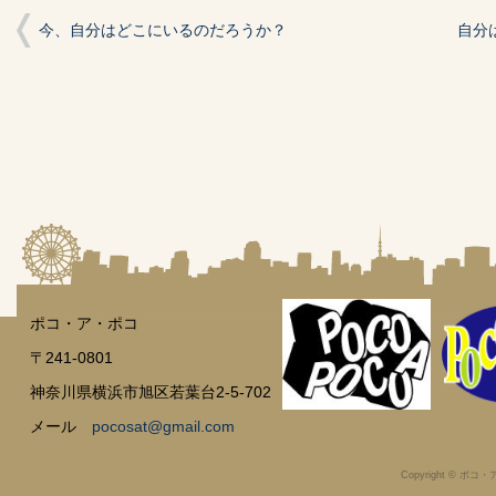
で
開
今、自分はどこにいるのだろうか？
自分
き
ま
す)
ポコ・ア・ポコ
〒241-0801
神奈川県横浜市旭区若葉台2-5-702
メール
pocosat@gmail.com
Copyright © ポコ・