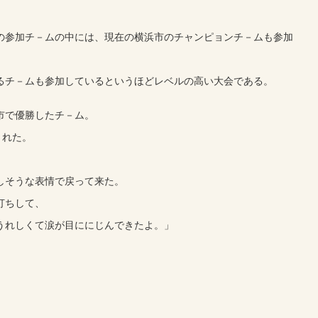
の参加チ－ムの中には、現在の横浜市のチャンピョンチ－ムも参加
るチ－ムも参加しているというほどレベルの高い大会である。
市で優勝したチ－ム。
された。
しそうな表情で戻って来た。
打ちして、
うれしくて涙が目ににじんできたよ。」