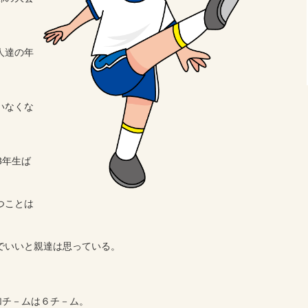
人達の年
いなくな
3年生ば
つことは
でいいと親達は思っている。
加チ－ムは６チ－ム。