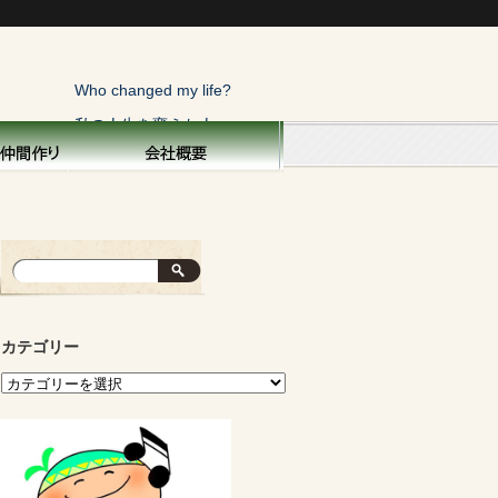
Who changed my life?
私の人生を変えた人
トップページ
横浜こぼれ話
私の人生を変えた人
俺にも一言！
寝太郎の目覚め
カテゴリー
親を偲ぶ
子供と生きる
面白い話・秘話
運命の不思議
山の声