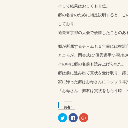
そして結果はおしくも６位。
郷の名誉のために補足説明すると、こ
しており、
過去東京都の大会で優勝したことのあ
郷が所属するチ－ムも５年前には横浜
ところが、閉会式に“優秀選手”が発表
その中に郷の名前も読み上げられた。
郷は前に進み出て賞状を受け取り、嬉
家に帰った郷はお母さんにコッソリ耳
「お母さん、郷君は賞状をもらう時、
共有:
ク
Facebook
ク
リ
で
リ
ッ
共
ッ
ク
有
ク