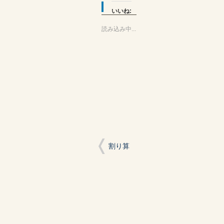
し
す
し
て
る
て
いいね:
Twitter
に
Google+
で
は
で
共
ク
共
読み込み中...
有
リ
有
(新
ッ
(新
し
ク
し
い
し
い
ウ
て
ウ
ィ
く
ィ
ン
だ
ン
ド
さ
ド
ウ
い
ウ
で
(新
で
開
し
開
き
い
き
ま
ウ
ま
す)
ィ
す)
ン
ド
ウ
で
開
割り算
き
ま
す)