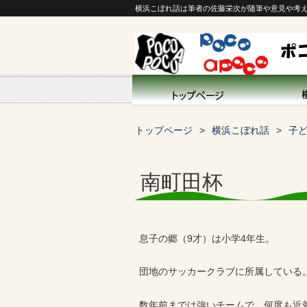
横浜こぼれ話は筆者の佐藤栄次が随筆や意見や考
トップページ
横浜こぼれ話
子
南町田杯
息子の郷（9才）は小学4年生。
団地のサッカークラブに所属している
数年前までは強いチームで、何度も近