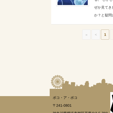
ぜか見てき
か？と疑問
«
<
1
ポコ・ア・ポコ
〒241-0801