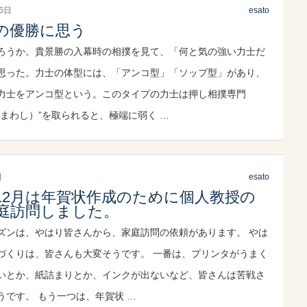
26日
esato
の優勝に思う
ろうか。貴景勝の入幕時の相撲を見て、「何と気の強い力士だ
思った。力士の体型には、「アンコ型」「ソップ型」があり、
力士をアンコ型という。このタイプの力士は押し相撲専門
（まわし）”を取られると、極端に弱く …
日
esato
12月は年賀状作成のために個人教授の
庭訪問しました。
ズンは、やはり皆さんから、家庭訪問の依頼があります。 やは
づくりは、皆さんも大変そうです。 一番は、プリンタがうまく
いとか、紙詰まりとか、インクが出ないなど、皆さんは苦戦さ
うです。 もう一つは、年賀状 …