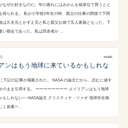
がなぜか好きなのだ。年の暮れにはみかんを箱単位で買うとと
を得られる。 私が小学校2年生の時、親父の仕事の関係で下関
族は久夫兄とかずえ兄と私と親父お袋で五人家族となった。下
違い都会であった。私は田舎者か …
7日
esato
アンはもう地球に来ているかもしれな
ek に下記の記事が掲載された。 NASA の論文だから、読むに値す
そのまま引用する。 〜〜〜〜〜〜〜〜 エイリアンはもう地球
かもしれない──NASA論文 クリスティナ・ツァオ 地球外生物
じく炭素ベ …