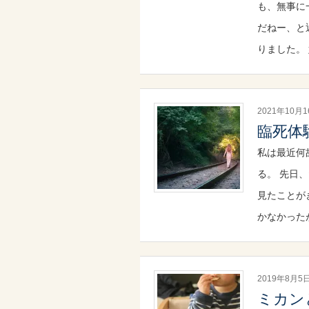
も、無事に
だねー、と
りました。
2021年10月
臨死体
私は最近何
る。 先日、
見たことが
かなかった
2019年8月5
ミカン