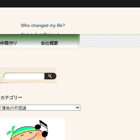
Who changed my life?
私の人生を変えた人
トップページ
横浜こぼれ話
私の人生を変えた人
俺にも一言！
寝太郎の目覚め
カテゴリー
親を偲ぶ
子供と生きる
面白い話・秘話
運命の不思議
山の声