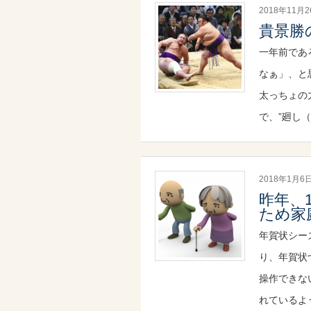
2018年11月
貴景勝
一年前であ
なぁ」、と
太っちょの
で、”廻し
2018年1月6
昨年、
ため家
年賀状シー
り、年賀状
操作できな
れているよ