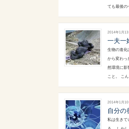
ても最後の
2014年1月1
一夫一
生物の進化
から変わっ
然環境に影
こと。 こ
2014年1月1
自分の
私は生きて
る。 しか