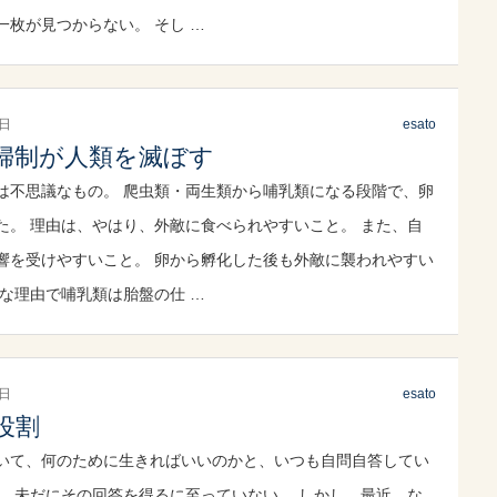
一枚が見つからない。 そし …
3日
esato
婦制が人類を滅ぼす
は不思議なもの。 爬虫類・両生類から哺乳類になる段階で、卵
た。 理由は、やはり、外敵に食べられやすいこと。 また、自
響を受けやすいこと。 卵から孵化した後も外敵に襲われやすい
んな理由で哺乳類は胎盤の仕 …
0日
esato
役割
いて、何のために生きればいいのかと、いつも自問自答してい
し、未だにその回答を得るに至っていない。 しかし、最近、な