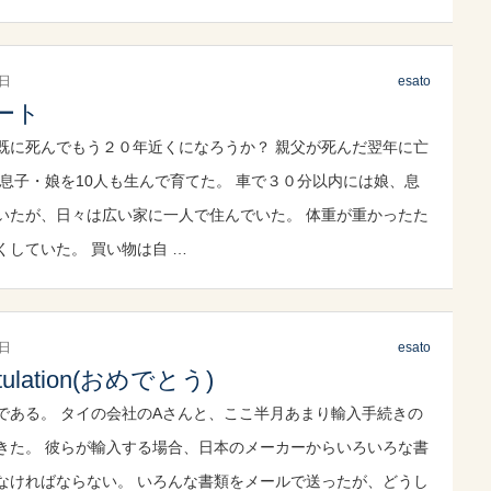
3日
esato
ート
既に死んでもう２０年近くになろうか？ 親父が死んだ翌年に亡
 息子・娘を10人も生んで育てた。 車で３０分以内には娘、息
いたが、日々は広い家に一人で住んでいた。 体重が重かったた
くしていた。 買い物は自 …
3日
esato
atulation(おめでとう)
である。 タイの会社のAさんと、ここ半月あまり輸入手続きの
きた。 彼らが輸入する場合、日本のメーカーからいろいろな書
なければならない。 いろんな書類をメールで送ったが、どうし