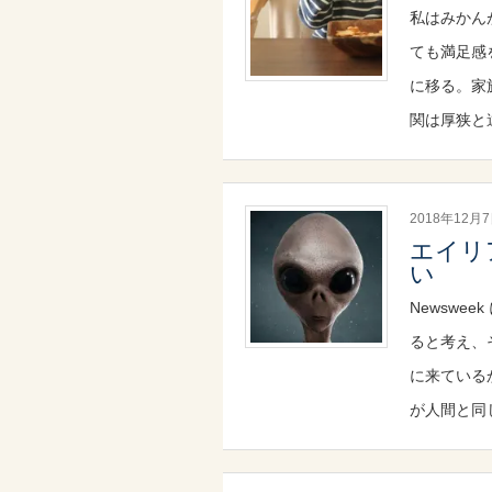
私はみかん
ても満足感
に移る。家
関は厚狭と
2018年12月
エイリ
い
Newswe
ると考え、
に来ている
が人間と同