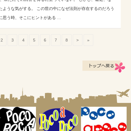
たような気がする。 この世の中になぜ法則が存在するのだろう
に思う時、そこにヒントがある …
2
3
4
5
6
7
8
>
»