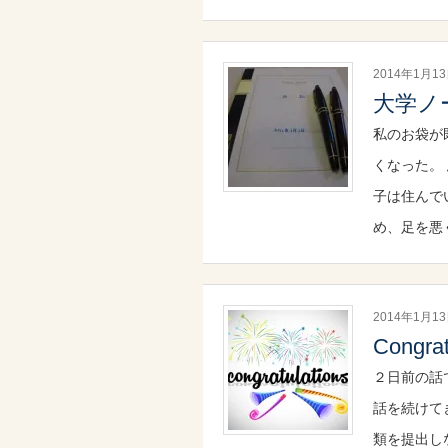
2014年1月1
大学ノ
私のお袋が
くなった。
子は住んで
め、足を悪
2014年1月1
Congr
２日前の話
話を続けて
類を提出し