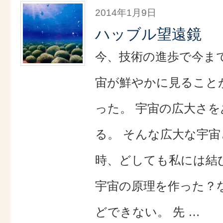
2014年1月9日
ハッブル望遠鏡
今、技術の進歩で今ま
宙が鮮やかに見ること
った。 宇宙の広大さ
る。 そんな広大な宇
時、どしても私には結
宇宙の原理を作った？
どできない。 先 …