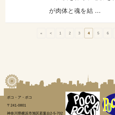
が肉体と魂を結 …
«
<
1
2
3
4
5
6
ポコ・ア・ポコ
〒241-0801
神奈川県横浜市旭区若葉台2-5-702