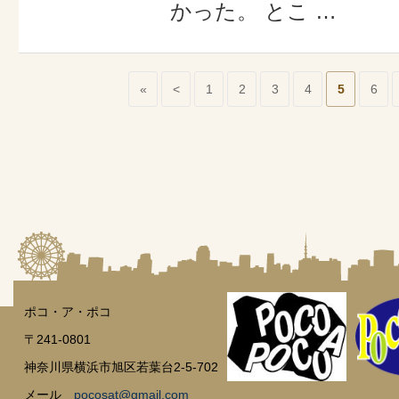
かった。 とこ …
«
<
1
2
3
4
5
6
ポコ・ア・ポコ
〒241-0801
神奈川県横浜市旭区若葉台2-5-702
メール
pocosat@gmail.com